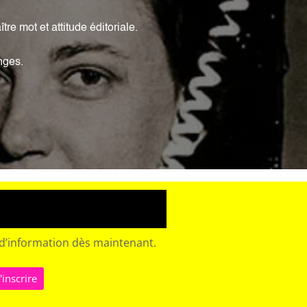
re mot et attitude éditoriale.
anges.
e d’information dès maintenant.