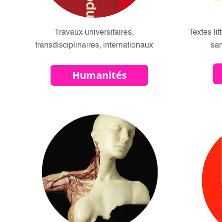
Travaux universitaires,
Textes lit
transdisciplinaires, internationaux
san
Humanités
brightness_1
br