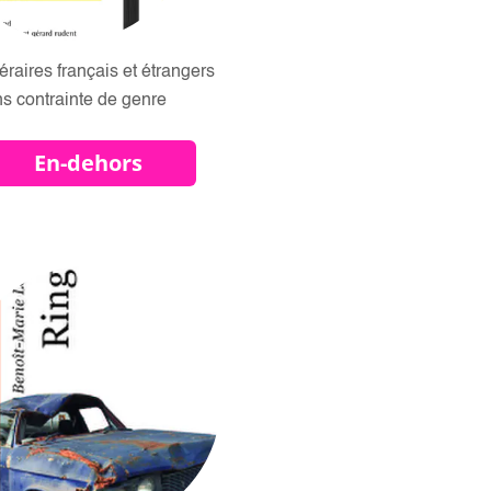
téraires français et étrangers
s contrainte de genre
En-dehors
ightness_1