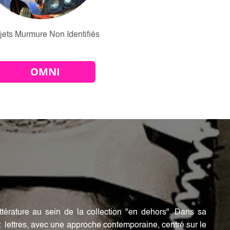
jets Murmure Non Identifiés
OMNI
ttérature au sein de la collection "en dehors". Dans sa
t lettres, avec une approche contemporaine, centré sur le