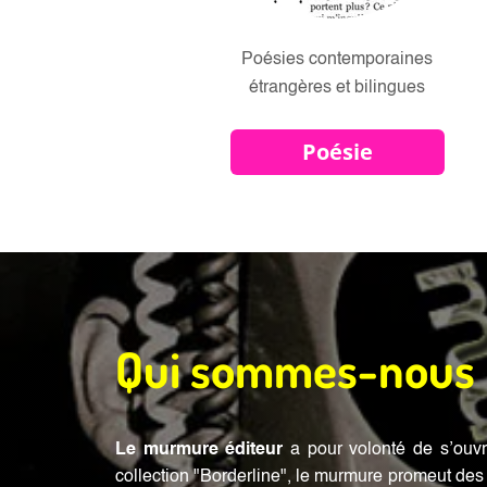
Poésies contemporaines
étrangères
et bilingues
Poésie
Qui sommes-nous
Le murmure éditeur
a pour volonté de s’ouvr
collection "Borderline", le murmure promeut des