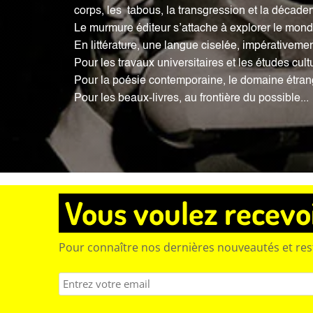
corps, les tabous, la transgression et la décade
Le murmure éditeur s’attache à explorer le monde c
En littérature, une langue ciselée, impérativemen
Pour les travaux universitaires et les études cult
Pour la poésie contemporaine, le domaine étrang
Pour les beaux-livres, au frontière du possible...
Vous voulez recevoi
Pour connaître nos dernières nouveautés et rest