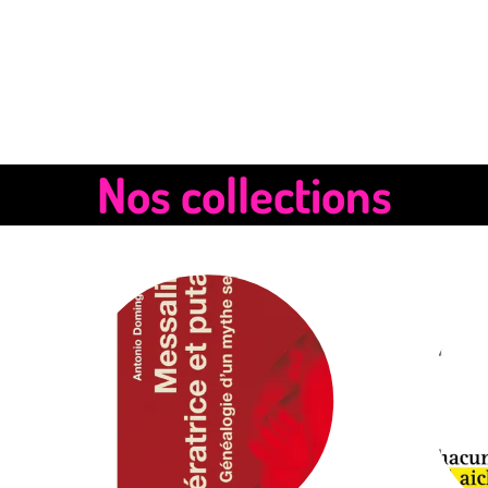
Nos collections
brightness_1
bri