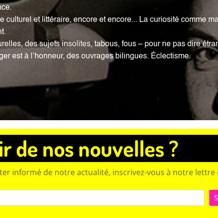
nce.
ulturel et littéraire, encore et encore... La curiosité comme maît
t.
urelles, des sujets insolites, tabous, fous – pour ne pas dire étr
er est à l’honneur, des ouvrages bilingues. Éclectisme.
r de nos nouvelles ?
er informé de notre actualité, inscrivez-vous à notre lettr