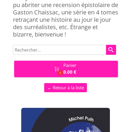
pu abriter une recension épistolaire de
Gaston Chaissac, une série en 4 tomes
retraçant une histoire au jour le jour
des surréalistes, etc. Étrange et
bizarre, bienvenue !
search
Panier

0.00 €
0
← Retour à la liste