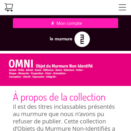
Mon compte
directions_run
À propos de la collection
Il est des titres inclassables présentés
au murmure que nous n’avons pu
refuser de publier. Cette collection
d’Objets du Murmure Non-Identifiés a