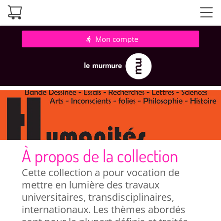
Mon compte
directions_run
À propos de la collection
Cette collection a pour vocation de
mettre en lumière des travaux
universitaires, transdisciplinaires,
internationaux. Les thèmes abordés