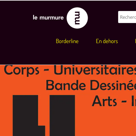
Borderline
En dehors