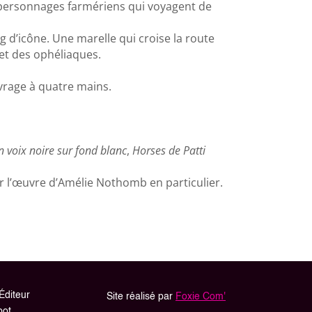
 personnages farmériens qui voyagent de
g d’icône. Une marelle qui croise la route
é et des ophéliaques.
vrage à quatre mains.
in voix noire sur fond blanc
,
Horses de Patti
sur l’œuvre d’Amélie Nothomb en particulier.
Éditeur
Site réalisé par
Foxie Com'
bot