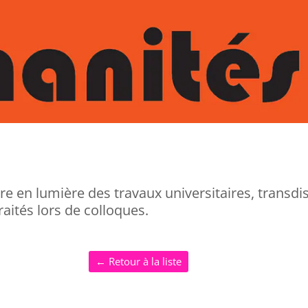
re en lumière des travaux universitaires, transdi
raités lors de colloques.
← Retour à la liste