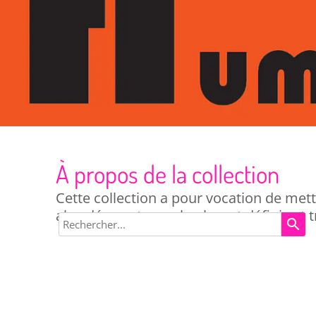
À propos de la collection
Cette collection a pour vocation de mett
abordés sont pour la plupart définis et t
search