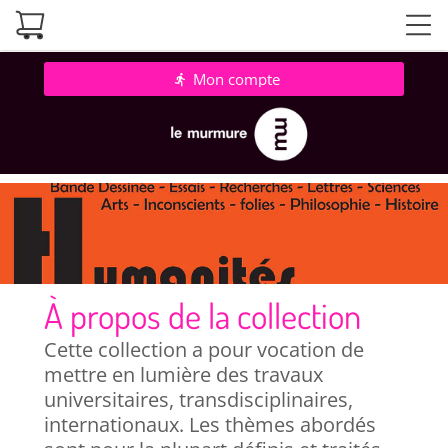
Mon compte
directions_run
À propos de la collection
Cette collection a pour vocation de
mettre en lumière des travaux
universitaires, transdisciplinaires,
internationaux. Les thèmes abordés