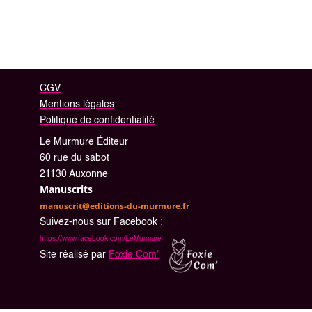
Revenir en haut
CGV
Mentions légales
Politique de confidentialité
Le Murmure Éditeur
60 rue du sabot
21130 Auxonne
Manuscrits
manuscrit@editions-du-murmure.fr
Suivez-nous sur Facebook :
https://www.facebook.com/LeMurmure
Site réalisé par
Foxie Com'