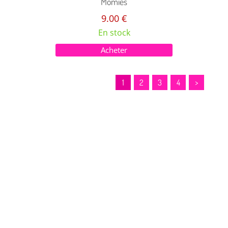
Momies
9.00 €
En stock
Acheter
1
2
3
4
>