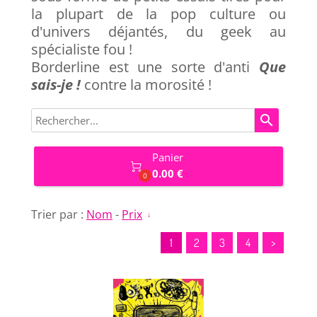
la plupart de la pop culture ou
d'univers déjantés, du geek au
spécialiste fou !
Borderline est une sorte d'anti
Que
sais-je !
contre la morosité !
search
Panier

0.00 €
0
Trier par :
Nom
-
Prix
1
2
3
4
>