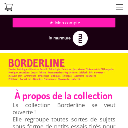
Mon compte
directions_run
À propos de la collection
La collection Borderline se veut
ouverte !
Elle regroupe toutes sortes de sujets
sous forme de petits essais tirés pour